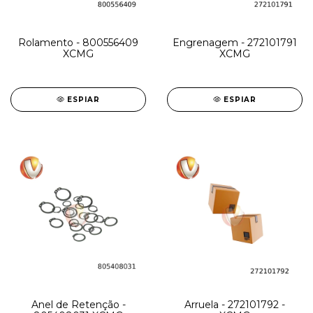
Rolamento - 800556409
Engrenagem - 272101791
XCMG
XCMG
ESPIAR
ESPIAR
Anel de Retenção -
Arruela - 272101792 -