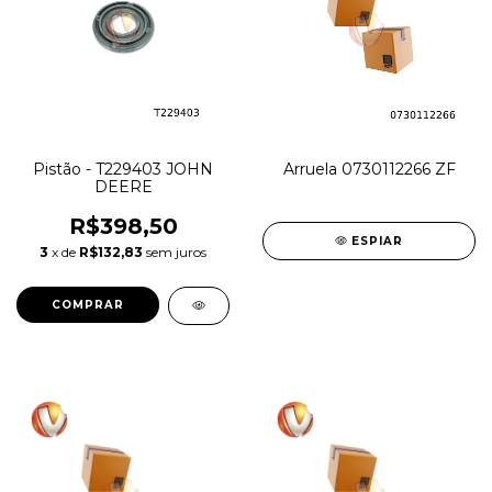
Pistão - T229403 JOHN
Arruela 0730112266 ZF
DEERE
R$398,50
ESPIAR
3
x de
R$132,83
sem juros