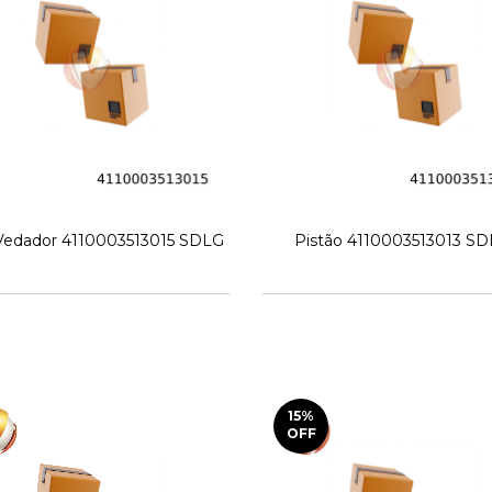
Vedador 4110003513015 SDLG
Pistão 4110003513013 S
15
%
OFF