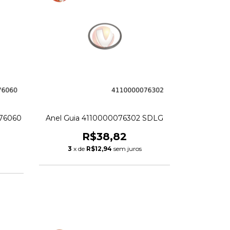
076060
Anel Guia 4110000076302 SDLG
R$38,82
3
x de
R$12,94
sem juros