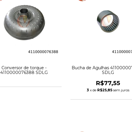
Conversor de torque -
Bucha de Agulhas 4110000
4110000076388 SDLG
SDLG
R$77,55
3
x de
R$25,85
sem juros