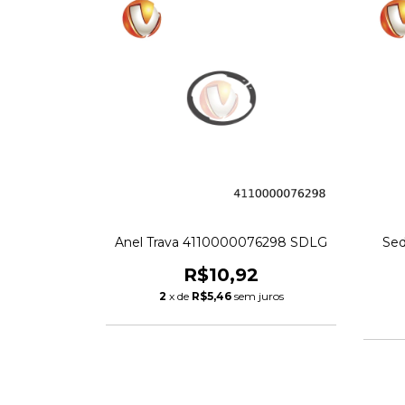
Anel Trava 4110000076298 SDLG
Sed
R$10,92
2
x de
R$5,46
sem juros