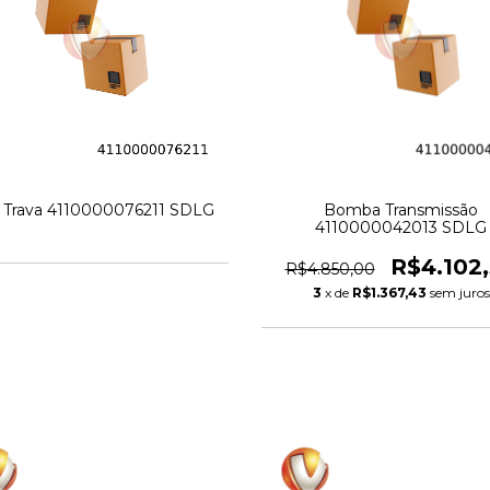
 Trava 4110000076211 SDLG
Bomba Transmissão
4110000042013 SDLG
R$4.102
R$4.850,00
3
x de
R$1.367,43
sem juros