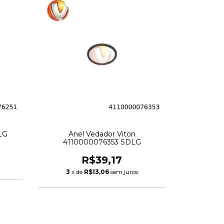
LG
Anel Vedador Viton
4110000076353 SDLG
R$39,17
3
x de
R$13,06
sem juros