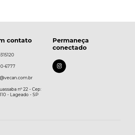
em contato
Permaneça
conectado
0315120
90-6777
@vecan.com.br
uassaba nº 22 - Cep:
110 - Lageado - SP