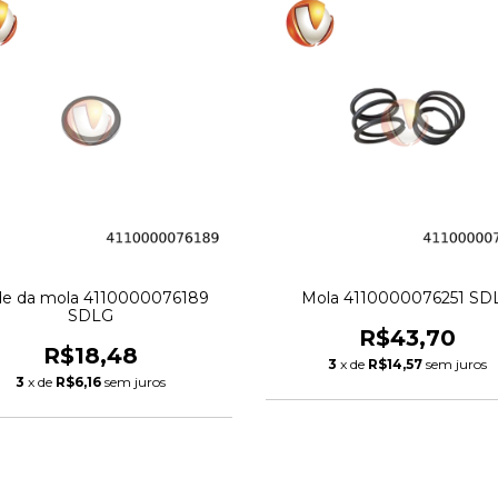
e da mola 4110000076189
Mola 4110000076251 SD
SDLG
R$43,70
R$18,48
3
x de
R$14,57
sem juros
3
x de
R$6,16
sem juros