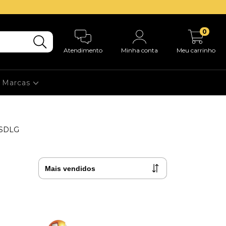
0
Atendimento
Minha conta
Meu carrinho
Marcas
s SDLG