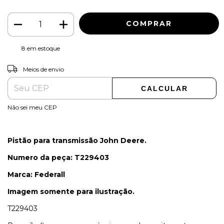
8
em estoque
ALTERAR CEP
Entregas para o CEP:
Meios de envio
CALCULAR
Não sei meu CEP
Pistão para transmissão John Deere.
Numero da peça: T229403
Marca: Federall
Imagem somente para ilustração.
T229403