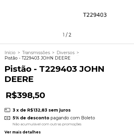
1
/
2
Início
>
Transmissões
>
Diversos
>
Pistão - T229403 JOHN DEERE
Pistão - T229403 JOHN
DEERE
R$398,50
3
x de
R$132,83
sem juros
5% de desconto
pagando com Boleto
Não acumulável com outras promoções
Ver mais detalhes