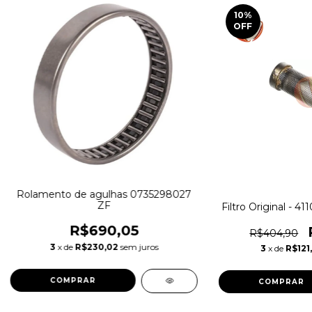
10
%
OFF
Rolamento de agulhas 0735298027
ZF
Filtro Original - 
R$690,05
R$404,90
3
x de
R$230,02
sem juros
3
x de
R$121